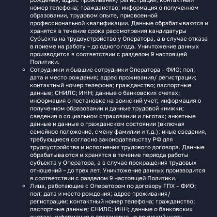
номер телефона; гражданство; информация о полученном
образовании, трудовом опыте, присвоенной
профессиональной квалификации. Данные обрабатываются и
хранятся в течение срока рассмотрения кандидатуры
Субъекта на трудоустройство у Оператора, а в случае отказа
в приеме на работу – до одного года. Уничтожение данных
производится в соответствии с разделом 9 настоящей
Политики.
Сотрудники и бывшие сотрудники Оператора – ФИО; пол;
дата и место рождения; адрес проживания/ регистрации;
контактный номер телефона; гражданство; паспортные
данные; СНИЛС; ИНН; данные о банковских счетах;
информация о постановке на воинский учет; информация о
полученном образовании и данные трудовой книжки;
сведения о социальном страховании и льготах; анкетные
данные и данные о гражданском состоянии (включая
семейное положение, смену фамилии и т.д.); иные сведения,
требующиеся согласно законодательству РФ для
трудоустройства и исполнения трудового договора. Данные
обрабатываются и хранятся в течение периода работы
субъекта у Оператора, а в случае прекращения трудовых
отношений – до трех лет. Уничтожение данных производится
в соответствии с разделом 9 настоящей Политики.
Лица, работающие с Оператором по договору ГПХ – ФИО;
пол; дата и место рождения; адрес проживания/
регистрации; контактный номер телефона; гражданство;
паспортные данные; СНИЛС; ИНН; данные о банковских
счетах; информация о постановке на воинский учет;