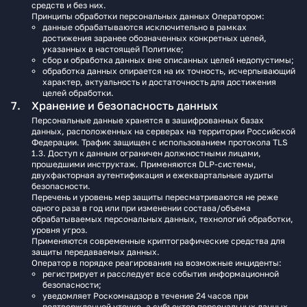
средств и без них.
Принципы обработки персональных данных Оператором:
данные обрабатываются исключительно в рамках
достижения заранее обозначенных конкретных целей,
указанных в настоящей Политике;
сбор и обработка данных вне описанных целей недопустимы;
обработка данных опирается на их точность, исчерпывающий
характер, актуальность и достаточность для достижения
целей обработки.
Хранение и безопасность данных
Персональные данные хранятся в зашифрованных базах
данных, расположенных на серверах на территории Российской
Федерации. Трафик защищен с использованием протокола TLS
1.3. Доступ к данным ограничен должностными лицами,
прошедшими инструктаж. Применяются DLP‑системы,
двухфакторная аутентификация и ежеквартальные аудиты
безопасности.
Перечень и уровень мер защиты пересматриваются не реже
одного раза в год или при изменении состава/объема
обрабатываемых персональных данных, технологий обработки,
уровня угроз.
Применяются современные криптографические средства для
защиты передаваемых данных.
Оператор в порядке реагирования на возможные инциденты:
регистрирует и расследует все события информационной
безопасности;
уведомляет Роскомнадзор в течение 24 часов при
подтвержденной утечке, а субъектов персональных данных —