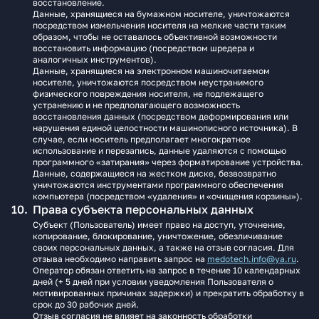
восстановление.
Данные, хранящиеся на бумажном носителе, уничтожаются
посредством измельчения носителя на мелкие части таким
образом, чтобы не оставалось объективной возможности
восстановить информацию (посредством шредера и
аналогичных инструментов).
Данные, хранящиеся на электронном машиночитаемом
носителе, уничтожаются посредством неустранимого
физического повреждения носителя, не подлежащего
устранению и не предполагающего возможность
восстановления данных (посредством деформирования или
нарушения единой целостности машинописного источника). В
случае, если носитель предполагает многократное
использование и перезапись, данные удаляются с помощью
программного «затирания» через форматирование устройства.
Данные, содержащиеся на жестком диске, безвозвратно
уничтожаются инструментами программного обеспечения
компьютера (посредством «удаления» и «очищения корзины»).
Права субъекта персональных данных
Субъект (Пользователь) имеет право на доступ, уточнение,
копирование, блокирование, уничтожение, обезличивание
своих персональных данных, а также на отзыв согласия. Для
отзыва необходимо направить запрос на
medotech.info@ya.ru
.
Оператор обязан ответить на запрос в течение 10 календарных
дней (+ 5 дней при условии уведомления Пользователя о
мотивированных причинах задержки) и прекратить обработку в
срок до 30 рабочих дней.
Отзыв согласия не влияет на законность обработки