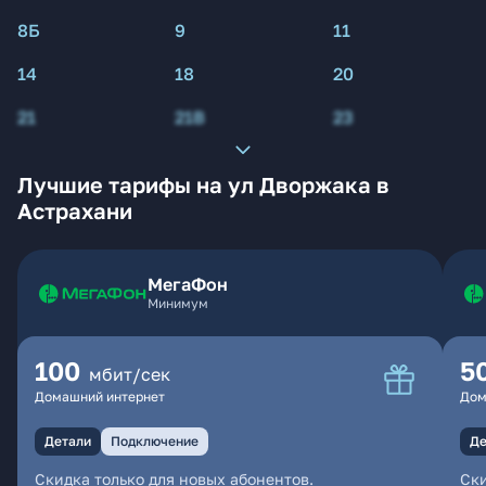
8Б
9
11
14
18
20
21
21В
23
Лучшие тарифы на ул Дворжака в
Астрахани
МегаФон
Минимум
100
5
мбит/сек
Домашний интернет
Дом
Детали
Подключение
Де
Скидка только для новых абонентов.
Ски