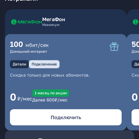
МегаФон
Минимум
100
5
мбит/сек
Домашний интернет
Дом
Детали
Подключение
Де
Скидка только для новых абонентов.
Ски
1 месяц по акции
0
0
₽/мес
Далее
600
₽/мес
Подключить