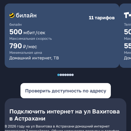
11 тарифов
билайн
Тел
500
5
мбит/сек
Максимальная скорость
Мак
790
5
₽/мес
Минимальная цена
Мин
Домашний интернет, ТВ
До
Проверить доступность по адресу
Подключить интернет на ул Вахитова
в Астрахани
В 2026 году на ул Вахитова в Астрахани домашний интернет
предлагают 2 провайдера. Общее количество доступных тарифов -