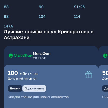
88
90
91/25
98
104
114
147А
Лучшие тарифы на ул Криворотова в
Астрахани
МегаФон
Минимум
100
5
мбит/сек
Домашний интернет
Дом
Детали
Подключение
Де
Скидка только для новых абонентов.
Ски