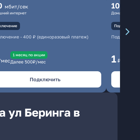
0
100
мбит/сек
мбит
шний интернет
Домашний инте
ключение
Подключение
ключение
-
400 ₽ (единоразовый платеж)
Подключени
1 месяц по акции
1 
1
/мес
₽/мес
Далее
500
₽/мес
Да
Подключить
 ул Беринга в