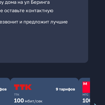
у дома на ул Беринга
е оставьте контактную
резвонит и предложит лучшие
ифов
9 тарифов
ТТК
МТС
100
1000
мбит/сек
мби