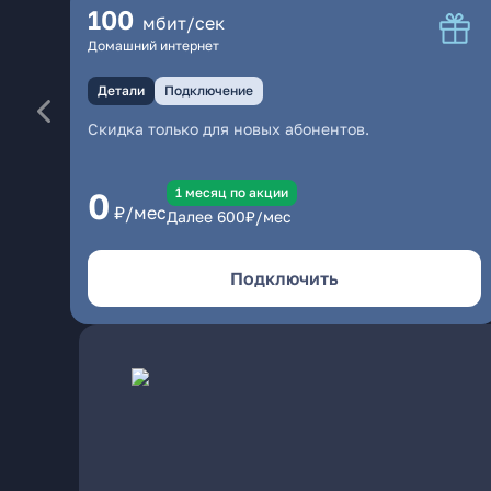
100
мбит/сек
Домашний интернет
Детали
Подключение
Скидка только для новых абонентов.
1 месяц по акции
0
₽/мес
Далее
600
₽/мес
Подключить