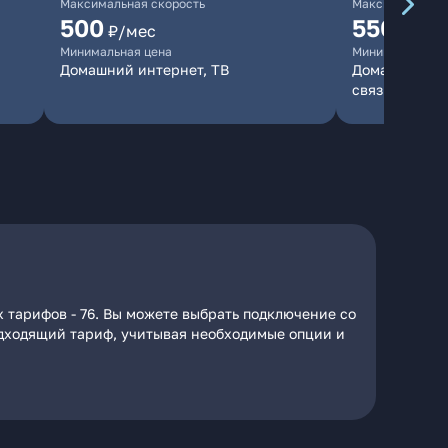
Максимальная скорость
Максимальная 
500
550
₽/мес
₽/мес
Минимальная цена
Минимальная ц
Домашний интернет, ТВ
Домашний инт
связь
 тарифов - 76. Вы можете выбрать подключение со
подходящий тариф, учитывая необходимые опции и