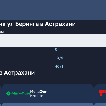
на ул Беринга в Астрахани
ом
6
10/9
46/1
в Астрахани
МегаФон
Минимум