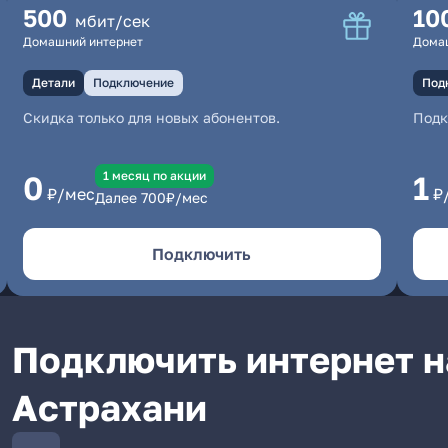
500
10
мбит/сек
Домашний интернет
Дома
Детали
Подключение
Под
Скидка только для новых абонентов.
Под
1 месяц по акции
0
1
₽/мес
₽
Далее
700
₽/мес
Подключить
Подключить интернет на
Астрахани