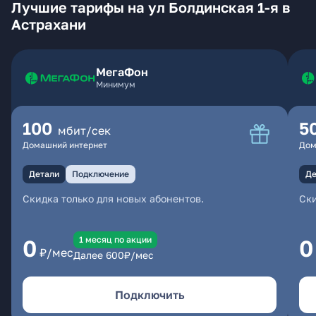
Лучшие тарифы на ул Болдинская 1-я в
Астрахани
МегаФон
Минимум
100
5
мбит/сек
Домашний интернет
Дом
Детали
Подключение
Де
Скидка только для новых абонентов.
Ски
1 месяц по акции
0
0
₽/мес
Далее
600
₽/мес
Подключить