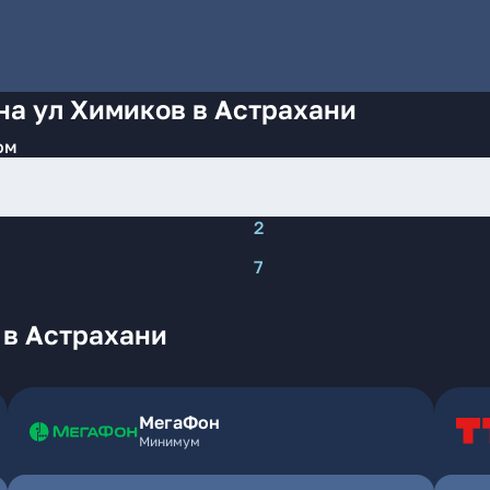
на ул Химиков в Астрахани
ом
2
7
 в Астрахани
МегаФон
Минимум