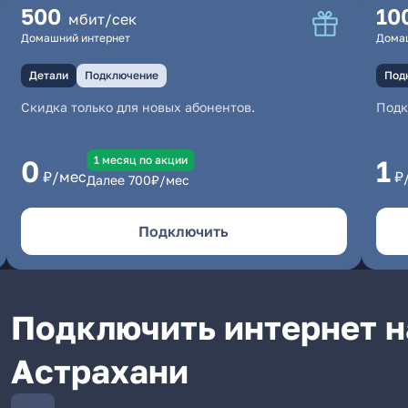
500
10
мбит/сек
Домашний интернет
Дома
Детали
Подключение
Под
Скидка только для новых абонентов.
Под
1 месяц по акции
0
1
₽/мес
₽
Далее
700
₽/мес
Подключить
Подключить интернет н
Астрахани