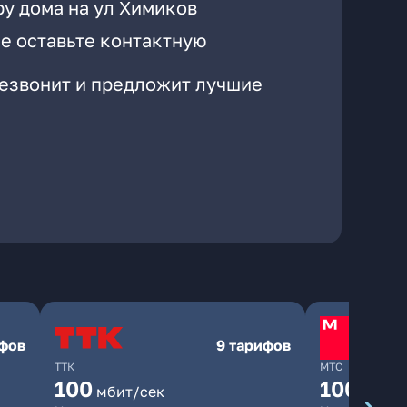
ру дома на ул Химиков
е оставьте контактную
резвонит и предложит лучшие
ифов
9 тарифов
ТТК
МТС
100
1000
мбит/сек
мби