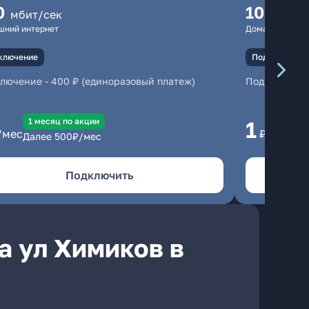
0
100
мбит/сек
мбит
шний интернет
Домашний инте
ключение
Подключение
ключение
-
400 ₽ (единоразовый платеж)
Подключени
1 месяц по акции
1 
1
/мес
₽/мес
Далее
500
₽/мес
Да
Подключить
а ул Химиков в