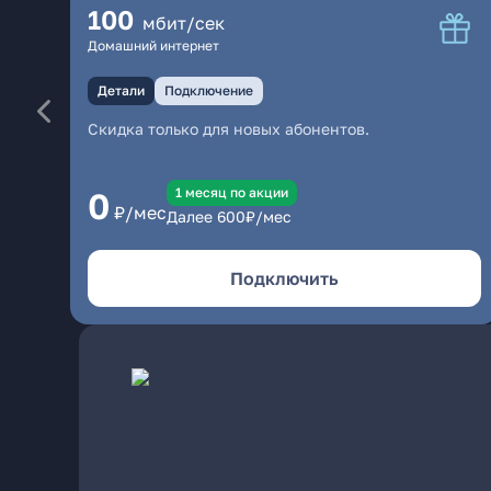
100
мбит/сек
Домашний интернет
Детали
Подключение
Скидка только для новых абонентов.
1 месяц по акции
0
₽/мес
Далее
600
₽/мес
Подключить