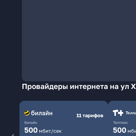
Провайдеры интернета на ул 
11 тарифов
билайн
Телплюс
500
500
мбит/сек
мб