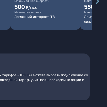
Максимальная скорость
Максимальная 
500
550
₽/мес
₽/мес
Минимальная цена
Минимальная ц
Домашний интернет, ТВ
Домашний инт
связь
х тарифов - 108. Вы можете выбрать подключение со
 подходящий тариф, учитывая необходимые опции и