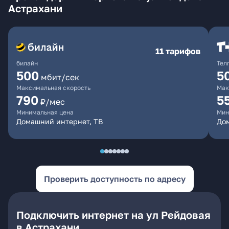
Астрахани
11 тарифов
билайн
Тел
500
5
мбит/сек
Максимальная скорость
Мак
790
5
₽/мес
Минимальная цена
Мин
Домашний интернет, ТВ
До
Проверить доступность по адресу
Подключить интернет на ул Рейдовая
в Астрахани