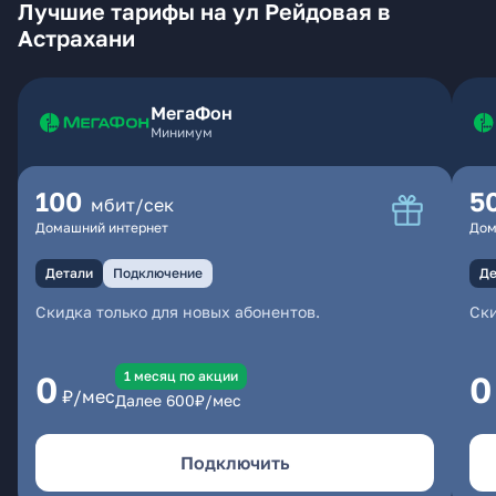
Лучшие тарифы на ул Рейдовая в
Астрахани
МегаФон
Минимум
100
5
мбит/сек
Домашний интернет
Дом
Детали
Подключение
Де
Скидка только для новых абонентов.
Ски
1 месяц по акции
0
0
₽/мес
Далее
600
₽/мес
Подключить