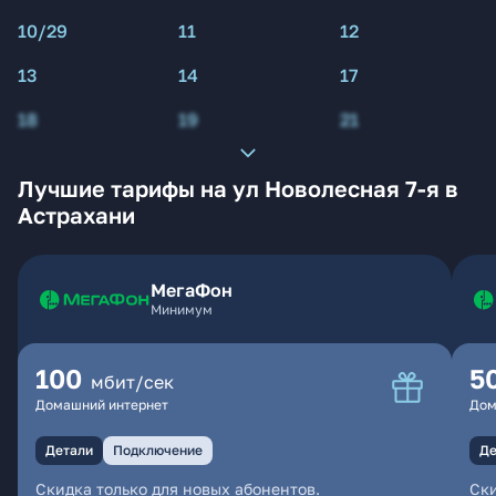
10/29
11
12
13
14
17
18
19
21
Лучшие тарифы на ул Новолесная 7-я в
Астрахани
МегаФон
Минимум
100
5
мбит/сек
Домашний интернет
Дом
Детали
Подключение
Де
Скидка только для новых абонентов.
Ски