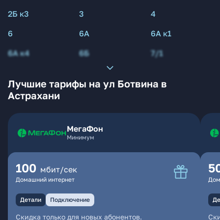
2Б к3
3
4
6
6А
6А к1
6А к4
6Б
7/1
Лучшие тарифы на ул Ботвина в
Астрахани
МегаФон
Минимум
100
5
мбит/сек
Домашний интернет
Дом
Детали
Подключение
Де
Скидка только для новых абонентов.
Ски