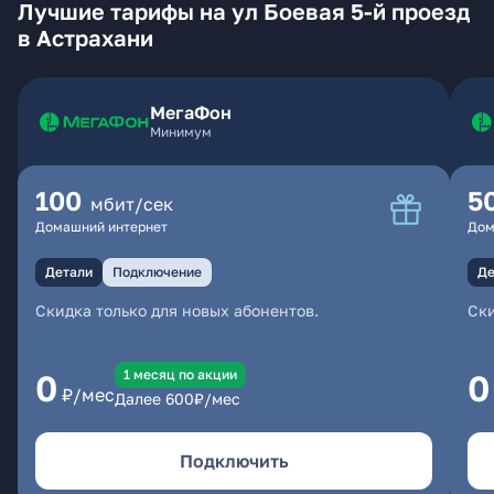
Лучшие тарифы на ул Боевая 5-й проезд
в Астрахани
МегаФон
Минимум
100
5
мбит/сек
Домашний интернет
Дом
Детали
Подключение
Де
Скидка только для новых абонентов.
Ски
1 месяц по акции
0
0
₽/мес
Далее
600
₽/мес
Подключить