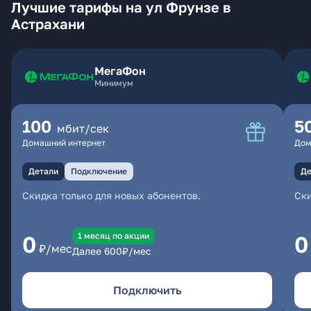
Лучшие тарифы на ул Фрунзе в
Астрахани
МегаФон
Минимум
100
5
мбит/сек
Домашний интернет
Дом
Детали
Подключение
Де
Скидка только для новых абонентов.
Ски
1 месяц по акции
0
0
₽/мес
Далее
600
₽/мес
Подключить