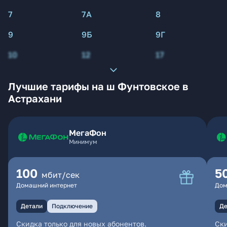
7
7А
8
9
9Б
9Г
10
12
17
Лучшие тарифы на ш Фунтовское в
Астрахани
МегаФон
Минимум
100
5
мбит/сек
Домашний интернет
Дом
Детали
Подключение
Де
Скидка только для новых абонентов.
Ски