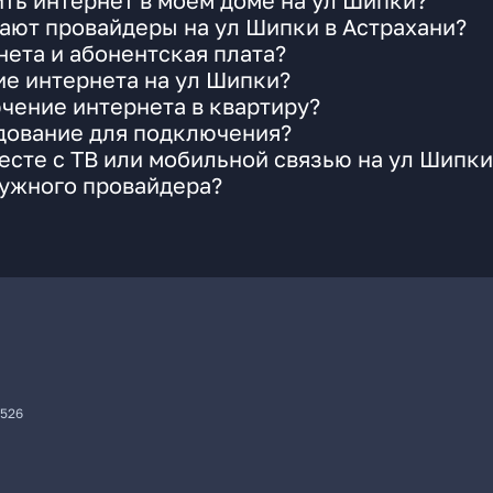
ть интернет в моем доме на ул Шипки?
ают провайдеры на ул Шипки в Астрахани?
ета и абонентская плата?
ие интернета на ул Шипки?
чение интернета в квартиру?
удование для подключения?
сте с ТВ или мобильной связью на ул Шипки
нужного провайдера?
7526