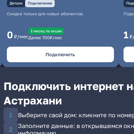
Детали
Подключение
Под
Скидка только для новых абонентов.
Под
1 месяц по акции
0
1
₽/мес
₽
Далее
700
₽/мес
Подключить
Подключить интернет н
Астрахани
Выберите свой дом: кликните по номе
Заполните данные: в открывшемся окн
информацию