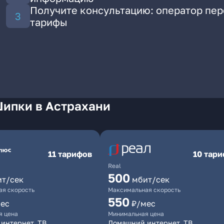
Получите консультацию: оператор пе
тарифы
Шипки в Астрахани
11 тарифов
10 тар
Real
500
ит/сек
мбит/сек
я скорость
Максимальная скорость
550
ес
₽/мес
я цена
Минимальная цена
интернет, ТВ
Домашний интернет, ТВ