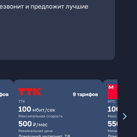
резвонит и предложит лучшие
ифов
9 тарифов
ТТК
МТС
100
1000
мбит/сек
мби
Максимальная скорость
Максимальная 
500
550
₽/мес
₽/мес
Минимальная цена
Минимальная ц
Домашний интернет, ТВ
Домашний инт