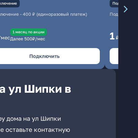
ключение
Подключение
ключение
-
400 ₽ (единоразовый платеж)
Подключени
1 месяц по акции
1 
1
/мес
₽/мес
Далее
500
₽/мес
Да
Подключить
а ул Шипки в
ру дома на ул Шипки
е оставьте контактную