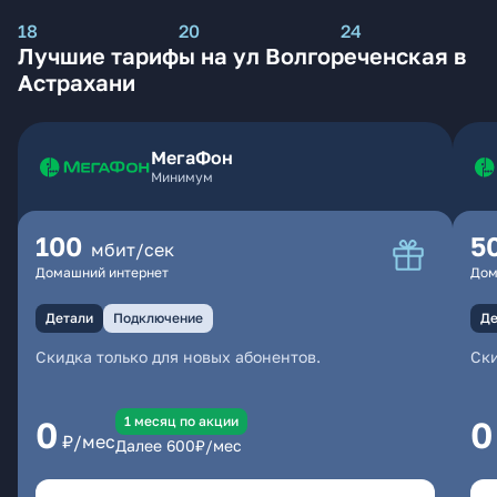
18
20
24
Лучшие тарифы на ул Волгореченская в
Астрахани
МегаФон
Минимум
100
5
мбит/сек
Домашний интернет
Дом
Детали
Подключение
Де
Скидка только для новых абонентов.
Ски
1 месяц по акции
0
0
₽/мес
Далее
600
₽/мес