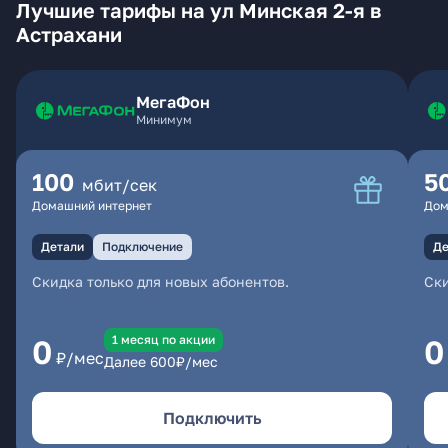
Лучшие тарифы на ул Минская 2-я в
Астрахани
МегаФон
Минимум
100
5
мбит/сек
Домашний интернет
Дом
Детали
Подключение
Де
Скидка только для новых абонентов.
Ски
1 месяц по акции
0
0
₽/мес
Далее
600
₽/мес
Подключить