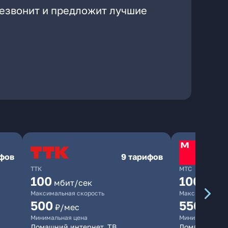
резвонит и предложит лучшие
ифов
9 тарифов
ТТК
МТС
100
1000
мбит/сек
мби
Максимальная скорость
Максимальная 
500
550
₽/мес
₽/мес
Минимальная цена
Минимальная ц
Домашний интернет, ТВ
Домашний инт