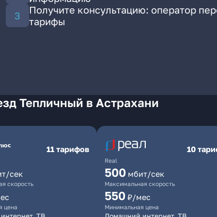
Получите консультацию: оператор пе
тарифы
езд Тепличный в Астрахани
11 тарифов
10 тар
Real
500
ит/сек
мбит/сек
я скорость
Максимальная скорость
550
ес
₽/мес
я цена
Минимальная цена
интернет, ТВ
Домашний интернет, ТВ