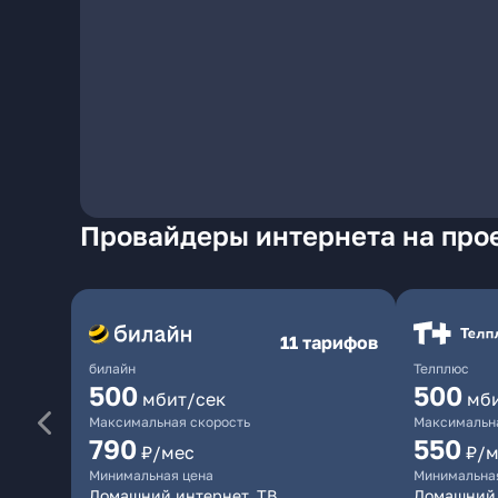
Провайдеры интернета на про
11 тарифов
билайн
Телплюс
500
500
мбит/сек
мб
Максимальная скорость
Максимальна
790
550
₽/мес
₽/м
Минимальная цена
Минимальна
Домашний интернет, ТВ
Домашний 