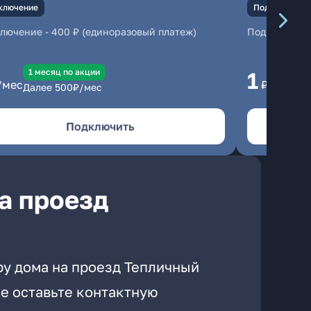
ключение
Подключение
ключение
-
400 ₽ (единоразовый платеж)
Подключени
1 месяц по акции
1 
1
/мес
₽/мес
Далее
500
₽/мес
Да
Подключить
а проезд
ру дома на проезд Тепличный
е оставьте контактную