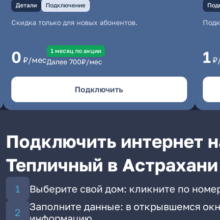
Детали
Подключение
Под
Скидка только для новых абонентов.
Под
1 месяц по акции
0
1
₽/мес
₽
Далее
700
₽/мес
Подключить
Подключить интернет н
Тепличный в Астрахани
Выберите свой дом: кликните по номе
Заполните данные: в открывшемся окн
информацию