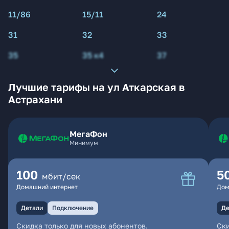
11/86
15/11
24
31
32
33
35
35 к4
37
Лучшие тарифы на ул Аткарская в
Астрахани
МегаФон
Минимум
100
5
мбит/сек
Домашний интернет
Дом
Детали
Подключение
Де
Скидка только для новых абонентов.
Ски