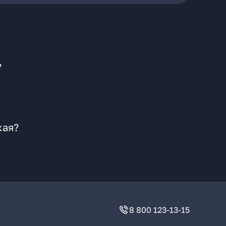
?
кая?
8 800 123-13-15