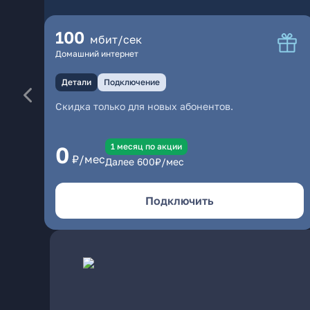
100
мбит/сек
Домашний интернет
Детали
Подключение
Скидка только для новых абонентов.
1 месяц по акции
0
₽/мес
Далее
600
₽/мес
Подключить