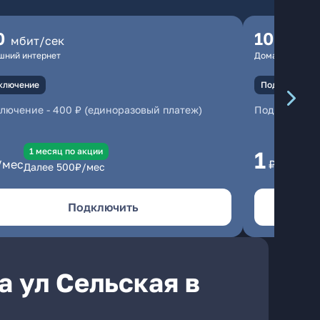
0
100
мбит/сек
мбит
шний интернет
Домашний инте
ключение
Подключение
ключение
-
400 ₽ (единоразовый платеж)
Подключени
1 месяц по акции
1 
1
/мес
₽/мес
Далее
500
₽/мес
Да
Подключить
а ул Сельская в