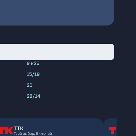
9 к26
15/19
20
28/14
ТТК
Т
Твой выбор. Включай
Т