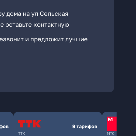
у дома на ул Сельская
е оставьте контактную
резвонит и предложит лучшие
ифов
9 тарифов
ТТК
МТС