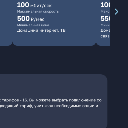
100
1000
мбит/сек
мби
Максимальная скорость
Максимальная 
500
550
₽/мес
₽/мес
Минимальная цена
Минимальная ц
Домашний интернет, ТВ
Домашний инт
связь
 тарифов - 16. Вы можете выбрать подключение со
подходящий тариф, учитывая необходимые опции и