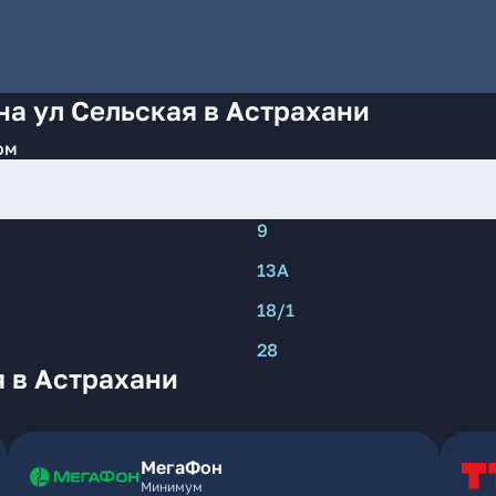
на ул Сельская в Астрахани
ом
9
13А
18/1
28
 в Астрахани
МегаФон
Минимум