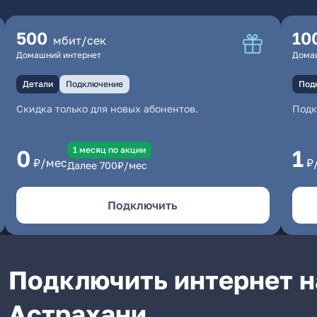
500
10
мбит/сек
Домашний интернет
Дома
Детали
Подключение
Под
Скидка только для новых абонентов.
Под
1 месяц по акции
0
1
₽/мес
₽
Далее
700
₽/мес
Подключить
Подключить интернет н
Астрахани