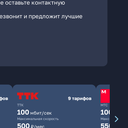
е оставьте контактную
резвонит и предложит лучшие
ифов
9 тарифов
ТТК
МТС
100
1000
мбит/сек
мби
Максимальная скорость
Максимальная 
500
550
₽/мес
₽/мес