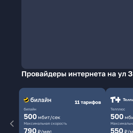
Провайдеры интернета на ул 
11 тарифов
билайн
Телплюс
500
500
мбит/сек
мб
Максимальная скорость
Максимальна
790
550
₽/мес
₽/м