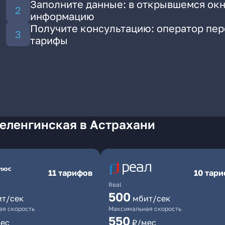
Заполните данные: в открывшемся окн
информацию
Получите консультацию: оператор пе
тарифы
Зеленгинская в Астрахани
11 тарифов
10 тар
Real
500
ит/сек
мбит/сек
я скорость
Максимальная скорость
550
ес
₽/мес