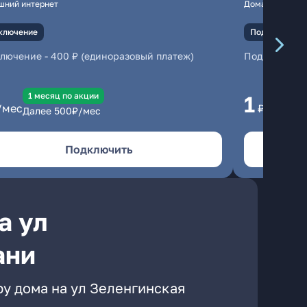
шний интернет
Домашний инте
ключение
Подключение
ключение
-
400 ₽ (единоразовый платеж)
Подключени
1 месяц по акции
1 
1
/мес
₽/мес
Далее
500
₽/мес
Да
Подключить
а ул
ани
ру дома на ул Зеленгинская