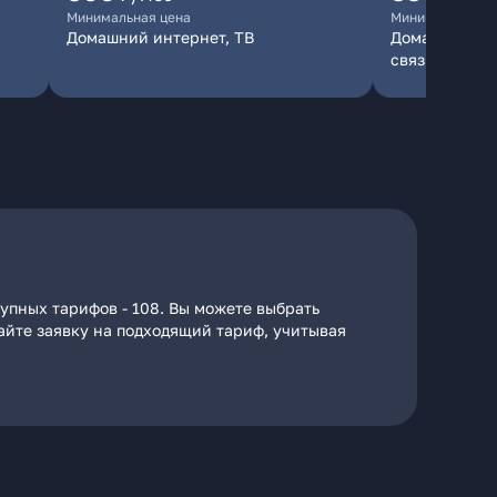
Минимальная цена
Минимальная ц
Домашний интернет, ТВ
Домашний инт
связь
упных тарифов - 108. Вы можете выбрать
дайте заявку на подходящий тариф, учитывая