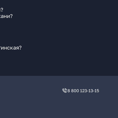
я?
хани?
гинская?
8 800 123-13-15