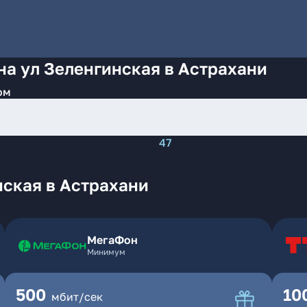
на ул Зеленгинская в Астрахани
ом
47
нская в Астрахани
МегаФон
Минимум
500
10
мбит/сек