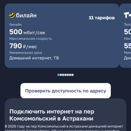
11 тарифов
билайн
Тел
500
5
мбит/сек
Максимальная скорость
Мак
790
5
₽/мес
Минимальная цена
Мин
Домашний интернет, ТВ
До
Проверить доступность по адресу
Подключить интернет на пер
Комсомольский в Астрахани
В 2026 году на пер Комсомольский в Астрахани домашний интернет
предлагают 2 провайдера. Общее количество доступных тарифов -