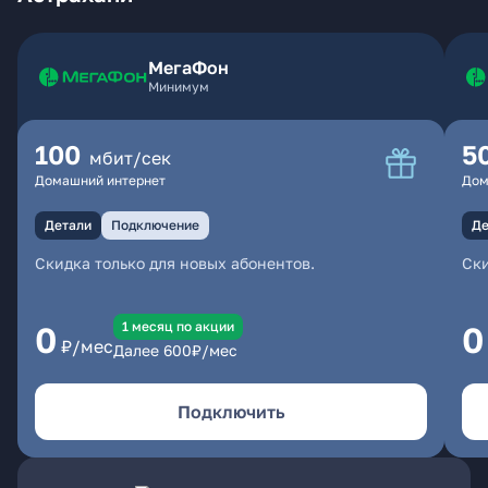
МегаФон
Минимум
100
5
мбит/сек
Домашний интернет
Дом
Детали
Подключение
Де
Скидка только для новых абонентов.
Ски
1 месяц по акции
0
0
₽/мес
Далее
600
₽/мес
Подключить