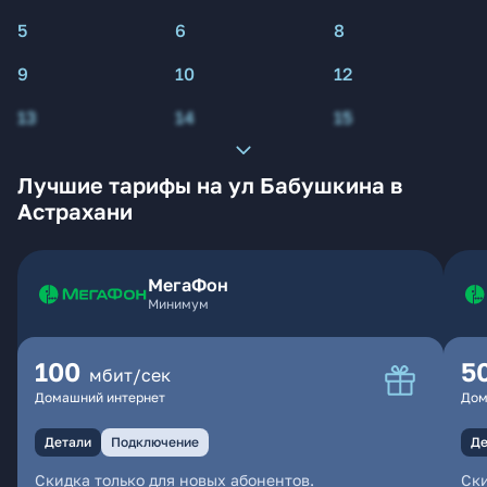
5
6
8
9
10
12
13
14
15
Лучшие тарифы на ул Бабушкина в
Астрахани
МегаФон
Минимум
100
5
мбит/сек
Домашний интернет
Дом
Детали
Подключение
Де
Скидка только для новых абонентов.
Ски